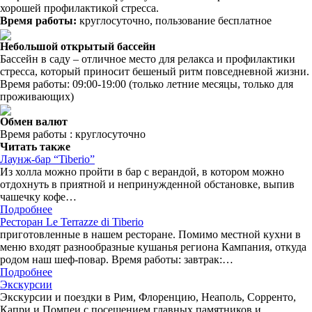
хорошей профилактикой стресса.
Время работы:
круглосуточно, пользование бесплатное
Небольшой открытый бассейн
Бассейн в саду – отличное место для релакса и профилактики
стресса, который приносит бешеный ритм повседневной жизни.
Время работы: 09:00-19:00 (только летние месяцы, только для
проживающих)
Обмен валют
Время работы : круглосуточно
Читать также
Лаунж-бар “Tiberio”
Из холла можно пройти в бар с верандой, в котором можно
отдохнуть в приятной и непринужденной обстановке, выпив
чашечку кофе…
Подробнее
Ресторан Le Terrazze di Tiberio
приготовленные в нашем ресторане. Помимо местной кухни в
меню входят разнообразные кушанья региона Кампания, откуда
родом наш шеф-повар. Время работы: завтрак:…
Подробнее
Экскурсии
Экскурсии и поездки в Рим, Флоренцию, Неаполь, Сорренто,
Капри и Помпеи с посещением главных памятников и