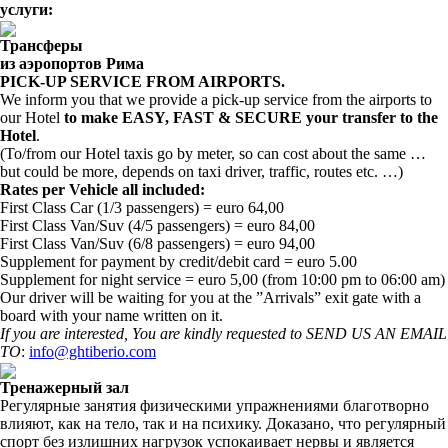
услуги:
Трансферы
из аэропортов Рима
PICK-UP SERVICE FROM AIRPORTS.
We inform you that we provide a pick-up service from the airports to
our Hotel
to make EASY, FAST & SECURE your transfer to the
Hotel
.
(To/from our Hotel taxis go by meter, so can cost about the same …
but could be more, depends on taxi driver, traffic, routes etc. …)
Rates per Vehicle all included:
First Class Car (1/3 passengers) = euro 64,00
First Class Van/Suv (4/5 passengers) = euro 84,00
First Class Van/Suv (6/8 passengers) = euro 94,00
Supplement for payment by credit/debit card = euro 5.00
Supplement for night service = euro 5,00 (from 10:00 pm to 06:00 am)
Our driver will be waiting for you at the ”Arrivals” exit gate with a
board with your name written on it.
If you are interested, You are kindly requested to SEND US AN EMAIL
TO
:
info@ghtiberio.com
Тренажерный зал
Регулярные занятия физическими упражнениями благотворно
влияют, как на тело, так и на психику. Доказано, что регулярный
спорт без излишних нагрузок успокаивает нервы и является