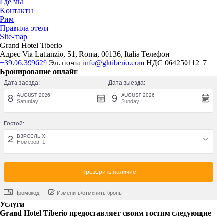
Где мы
Kонтакты
Рим
Правила отеля
Site-map
Grand Hotel Tiberio
Адрес
Via Lattanzio, 51, Roma, 00136, Italia
Телефон
+39.06.399629
Эл. почта
info@ghtiberio.com
НДС
06425011217
Бронирование онлайн
Дата заезда:
Дата выезда:
AUGUST 2026
AUGUST 2026
8
9
Saturday
Sunday
Гостей:
ВЗРОСЛЫХ:
2
Номеров: 1
Промокод:
Изменить/отменить бронь
Услуги
Grand Hotel Tiberio предоставляет своим гостям следующие