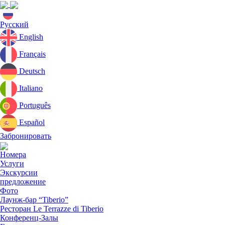
Current
Русский
language:
English
Français
Deutsch
Italiano
Português
Español
Забронировать
Close
menu
Номера
Услуги
Экскурсии
предложение
Фото
Лаунж-бар “Tiberio”
Ресторан Le Terrazze di Tiberio
Конференц-Залы