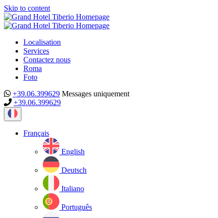
Skip to content
Localisation
Services
Contactez nous
Roma
Foto
+39.06.399629
Messages uniquement
+39.06.399629
Current
language:
Français
English
Deutsch
Italiano
Português