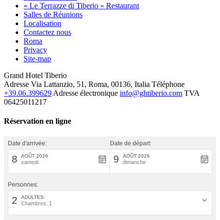
« Le Terrazze di Tiberio » Restaurant
Salles de Réunions
Localisation
Contactez nous
Roma
Privacy
Site-map
Grand Hotel Tiberio
Adresse
Via Lattanzio, 51, Roma, 00136, Italia
Téléphone
+39.06.399629
Adresse électronique
info@ghtiberio.com
TVA
06425011217
Réservation en ligne
Date d'arrivée:
Date de départ:
AOÛT 2026
AOÛT 2026
8
9
samedi
dimanche
Personnes:
ADULTES:
2
Chambres: 1