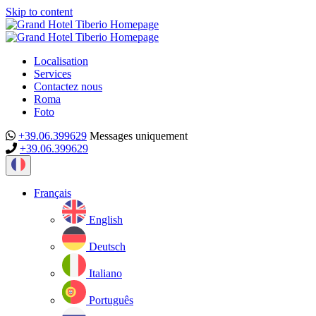
Skip to content
Localisation
Services
Contactez nous
Roma
Foto
+39.06.399629
Messages uniquement
+39.06.399629
Current
language:
Français
English
Deutsch
Italiano
Português