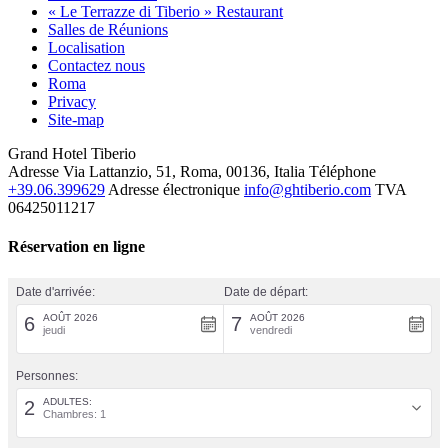
« Le Terrazze di Tiberio » Restaurant
Salles de Réunions
Localisation
Contactez nous
Roma
Privacy
Site-map
Grand Hotel Tiberio
Adresse
Via Lattanzio, 51, Roma, 00136, Italia
Téléphone
+39.06.399629
Adresse électronique
info@ghtiberio.com
TVA
06425011217
Réservation en ligne
Date d'arrivée:
Date de départ:
AOÛT 2026
AOÛT 2026
6
7
jeudi
vendredi
Personnes:
ADULTES:
2
Chambres: 1